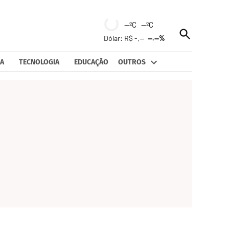
--ºC --ºC
Open
Dólar: R$ -,--
--.--%
Search
A
TECNOLOGIA
EDUCAÇÃO
OUTROS