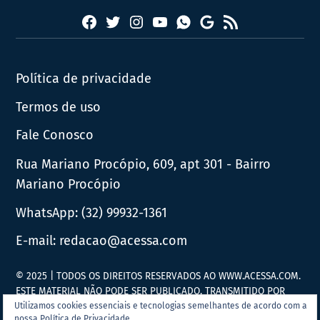
Facebook
Twitter
Instagram
YouTube
RSS
Whatsapp
Google
News
Política de privacidade
Termos de uso
Fale Conosco
Rua Mariano Procópio, 609, apt 301 - Bairro
Mariano Procópio
WhatsApp:
(32) 99932-1361
E-mail:
redacao@acessa.com
© 2025 | TODOS OS DIREITOS RESERVADOS AO WWW.ACESSA.COM.
ESTE MATERIAL NÃO PODE SER PUBLICADO, TRANSMITIDO POR
BROADCAST, REESCRITO OU REDISTRIBUÍDO SEM PRÉVIA
Utilizamos cookies essenciais e tecnologias semelhantes de acordo com a
nossa Política de Privacidade.