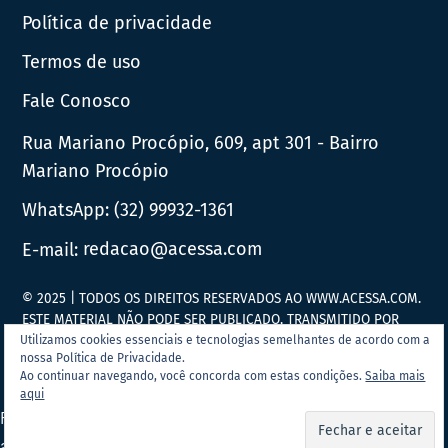
Política de privacidade
Termos de uso
Fale Conosco
Rua Mariano Procópio, 609, apt 301 - Bairro
Mariano Procópio
WhatsApp:
(32) 99932-1361
E-mail:
redacao@acessa.com
© 2025 | TODOS OS DIREITOS RESERVADOS AO WWW.ACESSA.COM.
ESTE MATERIAL NÃO PODE SER PUBLICADO, TRANSMITIDO POR
BROADCAST, REESCRITO OU REDISTRIBUÍDO SEM PRÉVIA
Utilizamos cookies essenciais e tecnologias semelhantes de acordo com a
nossa Política de Privacidade.
AUTORIZAÇÃO.
Ao continuar navegando, você concorda com estas condições.
Saiba mais
aqui
Portal Acessa.com é
associado ao