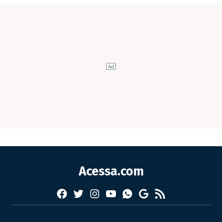
Acessa.com
Facebook
Twitter
Instagram
YouTube
RSS
Whatsapp
Google
News