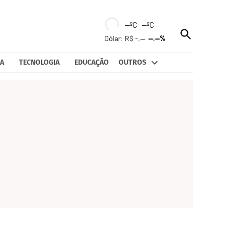
--ºC --ºC
Open
Dólar: R$ -,--
--.--%
Search
A
TECNOLOGIA
EDUCAÇÃO
OUTROS