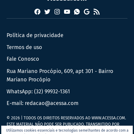
Facebook
Twitter
Instagram
YouTube
RSS
Whatsapp
Google
News
Política de privacidade
Termos de uso
Fale Conosco
Rua Mariano Procópio, 609, apt 301 - Bairro
Mariano Procópio
WhatsApp:
(32) 99932-1361
E-mail:
redacao@acessa.com
© 2026 | TODOS OS DIREITOS RESERVADOS AO WWW.ACESSA.COM.
ESTE MATERIAL NÃO PODE SER PUBLICADO, TRANSMITIDO POR
BROADCAST, REESCRITO OU REDISTRIBUÍDO SEM PRÉVIA
Utilizamos cookies essenciais e tecnologias semelhantes de acordo com a