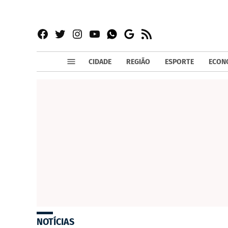
Facebook
Twitter
Instagram
YouTube
RSS
Whatsapp
Google
News
CIDADE
REGIÃO
ESPORTE
ECON
NOTÍCIAS