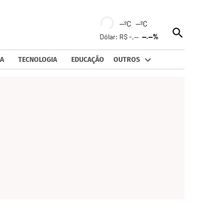
--ºC --ºC
Open
Dólar: R$ -,--
--.--%
Search
A
TECNOLOGIA
EDUCAÇÃO
OUTROS