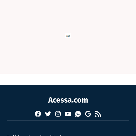
Acessa.com
Facebook
Twitter
Instagram
YouTube
RSS
Whatsapp
Google
News