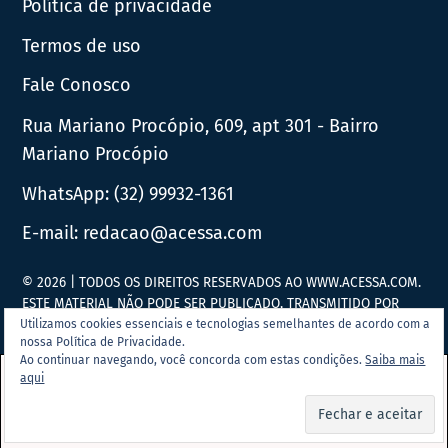
Política de privacidade
Termos de uso
Fale Conosco
Rua Mariano Procópio, 609, apt 301 - Bairro
Mariano Procópio
WhatsApp:
(32) 99932-1361
E-mail:
redacao@acessa.com
© 2026 | TODOS OS DIREITOS RESERVADOS AO WWW.ACESSA.COM.
ESTE MATERIAL NÃO PODE SER PUBLICADO, TRANSMITIDO POR
BROADCAST, REESCRITO OU REDISTRIBUÍDO SEM PRÉVIA
Utilizamos cookies essenciais e tecnologias semelhantes de acordo com a
nossa Política de Privacidade.
AUTORIZAÇÃO.
Ao continuar navegando, você concorda com estas condições.
Saiba mais
aqui
Portal Acessa.com é
associado ao