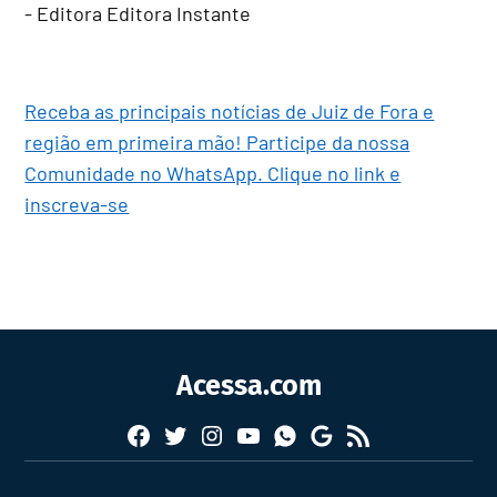
- Editora Editora Instante
Receba as principais notícias de Juiz de Fora e
região em primeira mão! Participe da nossa
Comunidade no WhatsApp. Clique no link e
inscreva-se
Acessa.com
Facebook
Twitter
Instagram
YouTube
RSS
Whatsapp
Google
News