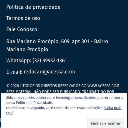
Política de privacidade
Termos de uso
Fale Conosco
Rua Mariano Procópio, 609, apt 301 - Bairro
Mariano Procópio
WhatsApp:
(32) 99932-1361
E-mail:
redacao@acessa.com
© 2026 | TODOS OS DIREITOS RESERVADOS AO WWW.ACESSA.COM.
ESTE MATERIAL NÃO PODE SER PUBLICADO, TRANSMITIDO POR
BROADCAST, REESCRITO OU REDISTRIBUÍDO SEM PRÉVIA
Utilizamos cookies essenciais e tecnologias semelhantes de acordo com a
nossa Política de Privacidade.
AUTORIZAÇÃO.
Ao continuar navegando, você concorda com estas condições.
Saiba mais
aqui
Portal Acessa.com é
associado ao