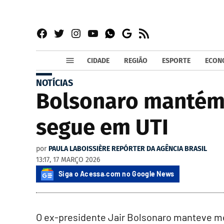
Facebook
Twitter
Instagram
YouTube
RSS
Whatsapp
Google
News
CIDADE
REGIÃO
ESPORTE
ECON
NOTÍCIAS
Bolsonaro mantém m
segue em UTI
por
PAULA LABOISSIÈRE REPÓRTER DA AGÊNCIA BRASIL
13:17, 17 MARÇO 2026
Siga o Acessa.com no Google News
O ex-presidente Jair Bolsonaro manteve mel