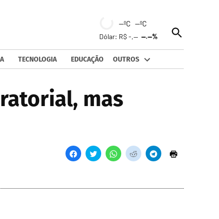
--ºC --ºC
Open
Dólar: R$ -,--
--.--%
Search
A
TECNOLOGIA
EDUCAÇÃO
OUTROS
ratorial, mas