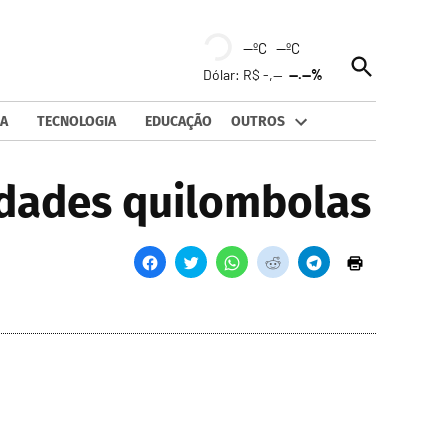
--ºC --ºC
Open
Dólar: R$ -,--
--.--%
Search
A
TECNOLOGIA
EDUCAÇÃO
OUTROS
dades quilombolas