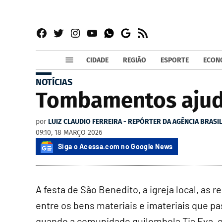
Facebook
Twitter
Instagram
YouTube
RSS
Whatsapp
Google
News
CIDADE
REGIÃO
ESPORTE
ECON
NOTÍCIAS
Tombamentos ajud
por
LUIZ CLAUDIO FERREIRA - REPÓRTER DA AGÊNCIA BRASI
09:10, 18 MARÇO 2026
Siga o Acessa.com no Google News
A festa de São Benedito, a igreja local, as
entre os bens materiais e imateriais que p
quando a comunidade quilombola Tia Eva, e