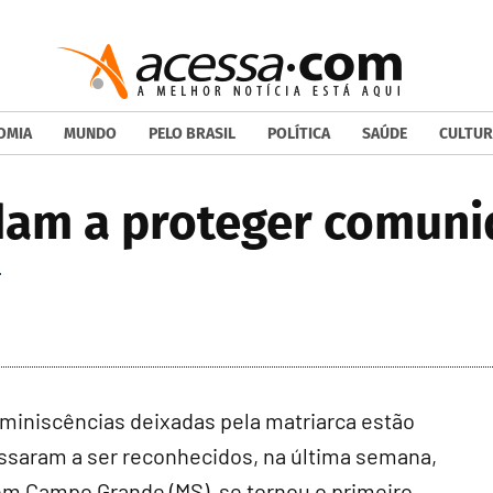
OMIA
MUNDO
PELO BRASIL
POLÍTICA
SAÚDE
CULTUR
am a proteger comuni
L
 reminiscências deixadas pela matriarca estão
assaram a ser reconhecidos, na última semana,
m Campo Grande (MS), se tornou o primeiro