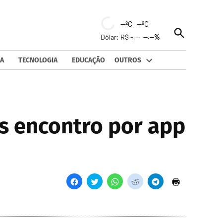
--ºC --ºC
Open
Dólar: R$ -,--
--.--%
Search
A
TECNOLOGIA
EDUCAÇÃO
OUTROS
ós encontro por app