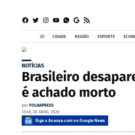
Facebook
Twitter
Instagram
YouTube
RSS
Whatsapp
Google
News
CIDADE
REGIÃO
ESPORTE
ECON
NOTÍCIAS
Brasileiro desapar
é achado morto
por
FOLHAPRESS
13:45, 20 ABRIL 2026
Siga o Acessa.com no Google News