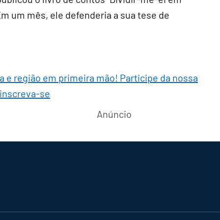
 Em um mês, ele defenderia a sua tese de
ra e região em primeira mão! Participe da nossa
 inscreva-se