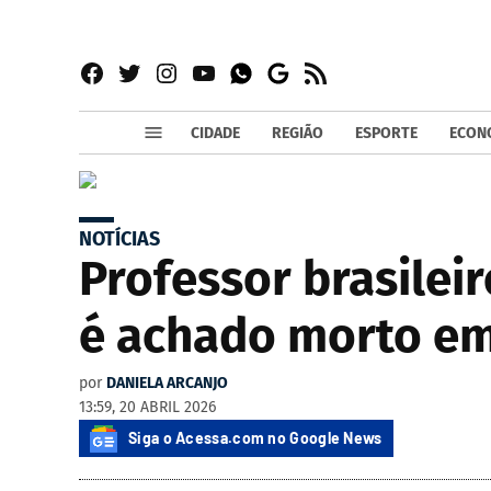
Facebook
Twitter
Instagram
YouTube
RSS
Whatsapp
Google
News
CIDADE
REGIÃO
ESPORTE
ECON
NOTÍCIAS
Professor brasilei
é achado morto em 
por
DANIELA ARCANJO
13:59, 20 ABRIL 2026
Siga o Acessa.com no Google News