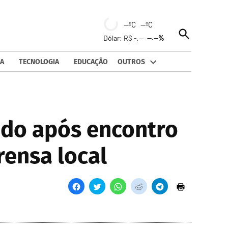
--ºC --ºC
Open
Dólar: R$ -,--
--.--%
Search
A
TECNOLOGIA
EDUCAÇÃO
OUTROS
ido após encontro
rensa local