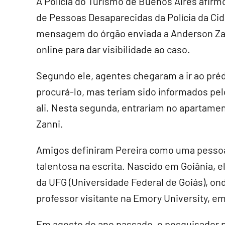
A Polícia do Turismo de Buenos Aires afir
de Pessoas Desaparecidas da Polícia da Ci
mensagem do órgão enviada a Anderson Zan
online para dar visibilidade ao caso.
Segundo ele, agentes chegaram a ir ao pré
procurá-lo, mas teriam sido informados pel
ali. Nesta segunda, entrariam no apartame
Zanni.
Amigos definiram Pereira como uma pessoa
talentosa na escrita. Nascido em Goiânia, e
da UFG (Universidade Federal de Goiás), on
professor visitante na Emory University, em
Em agosto do ano passado, o pesquisador pu