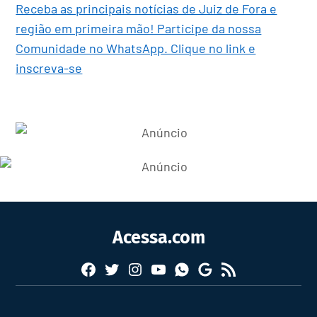
Receba as principais notícias de Juiz de Fora e
região em primeira mão! Participe da nossa
Comunidade no WhatsApp. Clique no link e
inscreva-se
Acessa.com
Facebook
Twitter
Instagram
YouTube
RSS
Whatsapp
Google
News