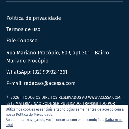
News
Política de privacidade
Termos de uso
Fale Conosco
Rua Mariano Procópio, 609, apt 301 - Bairro
Mariano Procópio
WhatsApp:
(32) 99932-1361
E-mail:
redacao@acessa.com
© 2026 | TODOS OS DIREITOS RESERVADOS AO WWW.ACESSA.COM.
ESTE MATERIAL NÃO PODE SER PUBLICADO, TRANSMITIDO POR
BROADCAST, REESCRITO OU REDISTRIBUÍDO SEM PRÉVIA
Utilizamos cookies essenciais e tecnologias semelhantes de acordo com a
nossa Política de Privacidade.
AUTORIZAÇÃO.
Ao continuar navegando, você concorda com estas condições.
Saiba mais
aqui