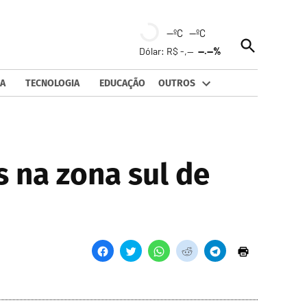
--ºC --ºC
Open
Dólar: R$ -,--
--.--%
Search
A
TECNOLOGIA
EDUCAÇÃO
OUTROS
s na zona sul de