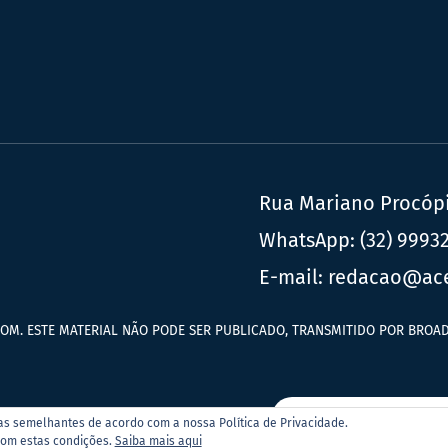
Rua Mariano Procópio
WhatsApp:
(32) 9993
E-mail:
redacao@ac
OM. ESTE MATERIAL NÃO PODE SER PUBLICADO, TRANSMITIDO POR BROAD
ias semelhantes de acordo com a nossa Política de Privacidade.
tal Acessa.com é associado ao
com estas condições.
Saiba mais aqui