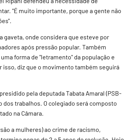
el Ripani defendeu a necessidade de
tar. "É muito importante, porque a gente não
ões".
 a gaveta, onde considera que esteve por
senadores após pressão popular. Também
 uma forma de "letramento" da população e
or isso, diz que o movimento também seguirá
 presidido pela deputada Tabata Amaral (PSB-
ão dos trabalhos. O colegiado será composto
ntado na Câmara.
rsão a mulheres) ao crime de racismo,
etermina penas de 2 a 5 anos de reclusão. Hoje,