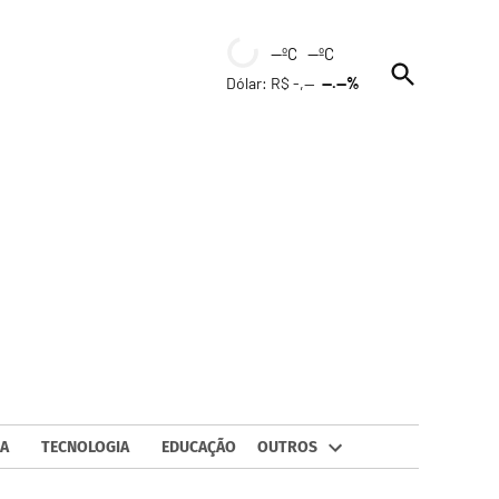
--ºC --ºC
Open
Dólar: R$ -,--
--.--%
Search
A
TECNOLOGIA
EDUCAÇÃO
OUTROS