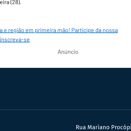
ira (28).
ra e região em primeira mão! Participe da nossa
 inscreva-se
Rua Mariano Procópio