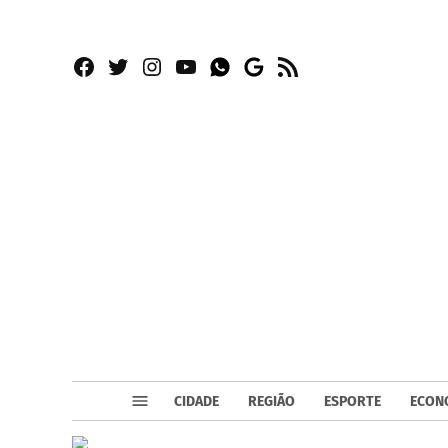
Facebook
Twitter
Instagram
YouTube
RSS
Whatsapp
Google
News
CIDADE
REGIÃO
ESPORTE
ECON