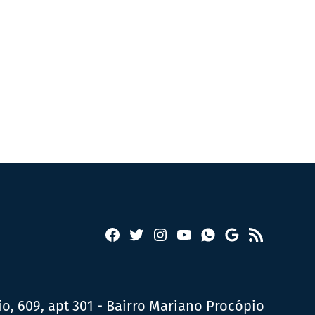
Facebook
Twitter
Instagram
YouTube
RSS
Whatsapp
Google
News
, 609, apt 301 - Bairro Mariano Procópio