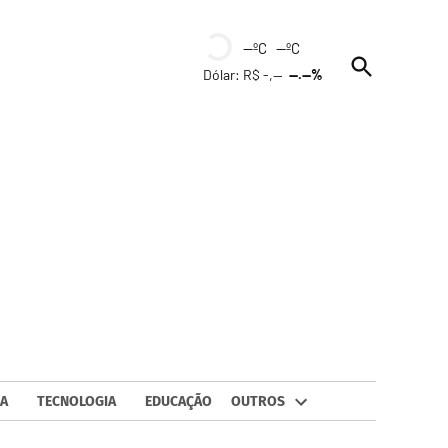
--ºC --ºC
Open
Dólar: R$ -,--
--.--%
Search
A
TECNOLOGIA
EDUCAÇÃO
OUTROS