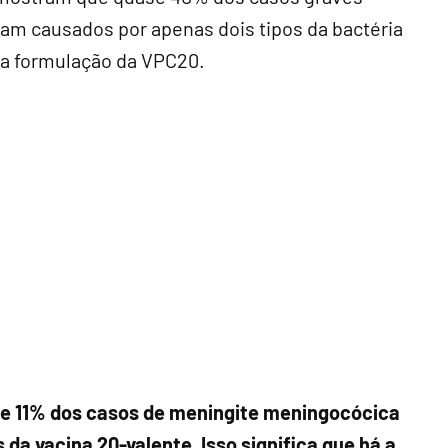
ram causados por apenas dois tipos da bactéria
na formulação da VPC20.
 de 11% dos casos de meningite meningocócica
 da vacina 20-valente. Isso significa que há a