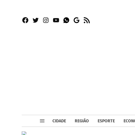
Facebook
Twitter
Instagram
YouTube
RSS
Whatsapp
Google
News
CIDADE
REGIÃO
ESPORTE
ECON