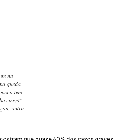
nte na
uma queda
ococo tem
lacement
":
ação, outro
e mostram que quase 40% dos casos graves