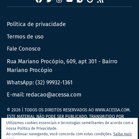
Whatsapp
Google
News
Política de privacidade
Termos de uso
Fale Conosco
Rua Mariano Procópio, 609, apt 301 - Bairro
Mariano Procópio
WhatsApp:
(32) 99932-1361
E-mail:
redacao@acessa.com
© 2026 | TODOS OS DIREITOS RESERVADOS AO WWW.ACESSA.COM.
ESTE MATERIAL NÃO PODE SER PUBLICADO, TRANSMITIDO POR
BROADCAST, REESCRITO OU REDISTRIBUÍDO SEM PRÉVIA
Utilizamos cookies essenciais e tecnologias semelhantes de acordo com a
nossa Política de Privacidade.
AUTORIZAÇÃO.
Ao continuar navegando, você concorda com estas condições.
Saiba mais