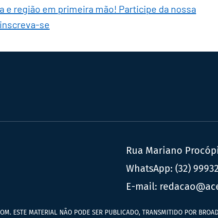
ra e região em primeira mão! Participe da nossa
 inscreva-se
Rua Mariano Procópio
WhatsApp:
(32) 9993
E-mail:
redacao@ac
OM. ESTE MATERIAL NÃO PODE SER PUBLICADO, TRANSMITIDO POR BROAD