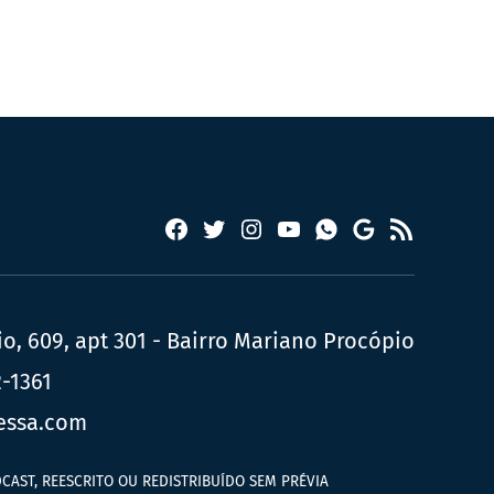
Facebook
Twitter
Instagram
YouTube
RSS
Whatsapp
Google
News
, 609, apt 301 - Bairro Mariano Procópio
2-1361
essa.com
CAST, REESCRITO OU REDISTRIBUÍDO SEM PRÉVIA