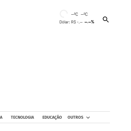
--ºC --ºC
Open
Dólar: R$ -,--
--.--%
Search
A
TECNOLOGIA
EDUCAÇÃO
OUTROS