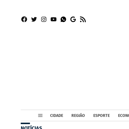
Facebook
Twitter
Instagram
YouTube
RSS
Whatsapp
Google
News
CIDADE
REGIÃO
ESPORTE
ECON
NOTÍCIAS