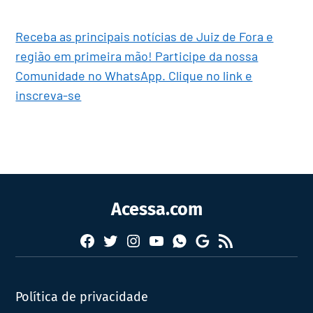
Receba as principais notícias de Juiz de Fora e
região em primeira mão! Participe da nossa
Comunidade no WhatsApp. Clique no link e
inscreva-se
Acessa.com
Facebook
Twitter
Instagram
YouTube
RSS
Whatsapp
Google
News
Política de privacidade