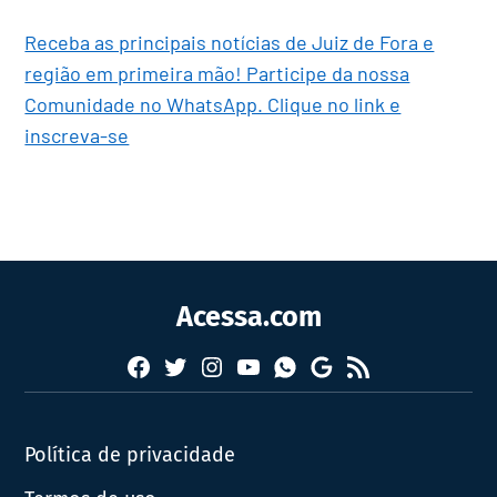
Receba as principais notícias de Juiz de Fora e
região em primeira mão! Participe da nossa
Comunidade no WhatsApp. Clique no link e
inscreva-se
Acessa.com
Facebook
Twitter
Instagram
YouTube
RSS
Whatsapp
Google
News
Política de privacidade