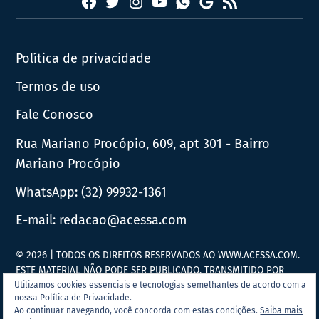
Facebook
Twitter
Instagram
YouTube
RSS
Whatsapp
Google
News
Política de privacidade
Termos de uso
Fale Conosco
Rua Mariano Procópio, 609, apt 301 - Bairro
Mariano Procópio
WhatsApp:
(32) 99932-1361
E-mail:
redacao@acessa.com
© 2026 | TODOS OS DIREITOS RESERVADOS AO WWW.ACESSA.COM.
ESTE MATERIAL NÃO PODE SER PUBLICADO, TRANSMITIDO POR
BROADCAST, REESCRITO OU REDISTRIBUÍDO SEM PRÉVIA
Utilizamos cookies essenciais e tecnologias semelhantes de acordo com a
nossa Política de Privacidade.
AUTORIZAÇÃO.
Ao continuar navegando, você concorda com estas condições.
Saiba mais