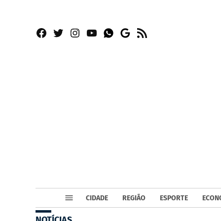
Facebook
Twitter
Instagram
YouTube
RSS
Whatsapp
Google
News
CIDADE
REGIÃO
ESPORTE
ECON
NOTÍCIAS