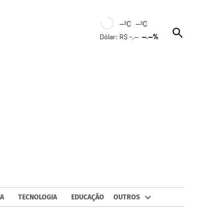
--ºC --ºC
Open
Dólar: R$ -,--
--.--%
Search
A
TECNOLOGIA
EDUCAÇÃO
OUTROS