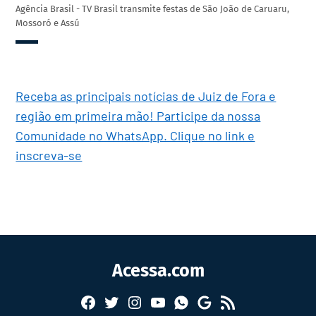
Agência Brasil - TV Brasil transmite festas de São João de Caruaru,
Mossoró e Assú
Receba as principais notícias de Juiz de Fora e
região em primeira mão! Participe da nossa
Comunidade no WhatsApp. Clique no link e
inscreva-se
Acessa.com
Facebook
Twitter
Instagram
YouTube
RSS
Whatsapp
Google