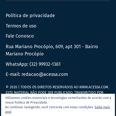
News
Política de privacidade
Termos de uso
Fale Conosco
Rua Mariano Procópio, 609, apt 301 - Bairro
Mariano Procópio
WhatsApp:
(32) 99932-1361
E-mail:
redacao@acessa.com
© 2026 | TODOS OS DIREITOS RESERVADOS AO WWW.ACESSA.COM.
ESTE MATERIAL NÃO PODE SER PUBLICADO, TRANSMITIDO POR
BROADCAST, REESCRITO OU REDISTRIBUÍDO SEM PRÉVIA
Utilizamos cookies essenciais e tecnologias semelhantes de acordo com a
nossa Política de Privacidade.
AUTORIZAÇÃO.
Ao continuar navegando, você concorda com estas condições.
Saiba mais
aqui