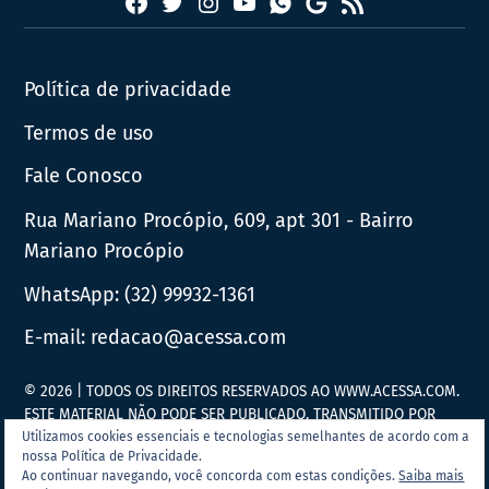
Facebook
Twitter
Instagram
YouTube
RSS
Whatsapp
Google
News
Política de privacidade
Termos de uso
Fale Conosco
Rua Mariano Procópio, 609, apt 301 - Bairro
Mariano Procópio
WhatsApp:
(32) 99932-1361
E-mail:
redacao@acessa.com
© 2026 | TODOS OS DIREITOS RESERVADOS AO WWW.ACESSA.COM.
ESTE MATERIAL NÃO PODE SER PUBLICADO, TRANSMITIDO POR
BROADCAST, REESCRITO OU REDISTRIBUÍDO SEM PRÉVIA
Utilizamos cookies essenciais e tecnologias semelhantes de acordo com a
nossa Política de Privacidade.
AUTORIZAÇÃO.
Ao continuar navegando, você concorda com estas condições.
Saiba mais