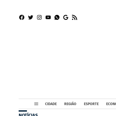
Facebook
Twitter
Instagram
YouTube
RSS
Whatsapp
Google
News
CIDADE
REGIÃO
ESPORTE
ECON
NOTÍCIAS