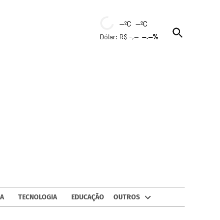
--ºC --ºC
Open
Dólar: R$ -,--
--.--%
Search
A
TECNOLOGIA
EDUCAÇÃO
OUTROS