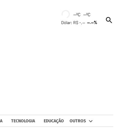
--ºC --ºC
Open
Dólar: R$ -,--
--.--%
Search
A
TECNOLOGIA
EDUCAÇÃO
OUTROS