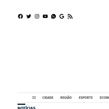
Facebook
Twitter
Instagram
YouTube
RSS
Whatsapp
Google
News
CIDADE
REGIÃO
ESPORTE
ECON
NOTÍCIAS