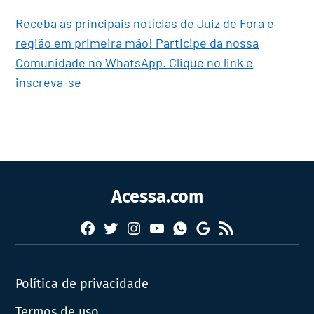
Receba as principais notícias de Juiz de Fora e
região em primeira mão! Participe da nossa
Comunidade no WhatsApp. Clique no link e
inscreva-se
Acessa.com
Facebook
Twitter
Instagram
YouTube
RSS
Whatsapp
Google
News
Política de privacidade
Termos de uso