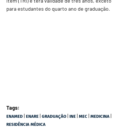
Item (TRI) e terá validade de três anos, exceto
para estudantes do quarto ano de graduação.
Tags:
|
|
|
|
|
|
ENAMED
ENARE
GRADUAÇÃO
INE
MEC
MEDICINA
RESIDÊNCIA MÉDICA