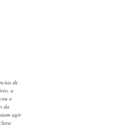
ncias de
rio, a
icou o
o da
uiam agir
clara