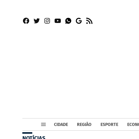
Facebook
Twitter
Instagram
YouTube
RSS
Whatsapp
Google
News
CIDADE
REGIÃO
ESPORTE
ECON
NOTÍCIAS