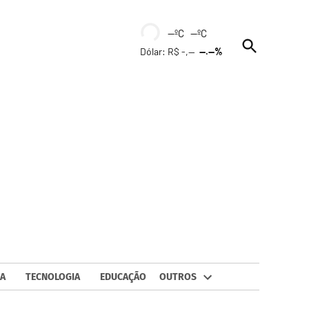
--ºC --ºC
Open
Dólar: R$ -,--
--.--%
Search
A
TECNOLOGIA
EDUCAÇÃO
OUTROS