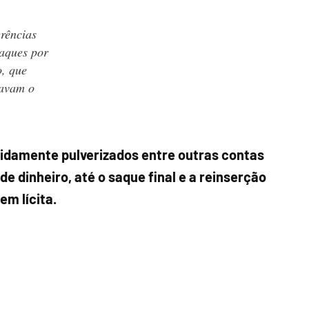
erências
saques por
o, que
vavam o
idamente pulverizados entre outras contas
e dinheiro, até o saque final e a reinserção
m lícita.