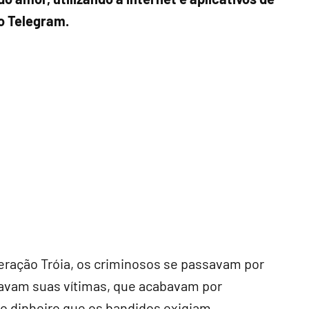
o Telegram.
ração Tróia, os criminosos se passavam por
avam suas vítimas, que acabavam por
s o dinheiro que os bandidos exigiam.