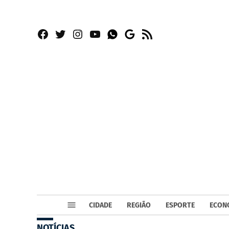
Facebook
Twitter
Instagram
YouTube
RSS
Whatsapp
Google
News
CIDADE
REGIÃO
ESPORTE
ECON
NOTÍCIAS