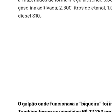
gasolina aditivada, 2.300 litros de etanol, 1.
diesel S10.
O galpão onde funcionava a "biqueira" foi in
Também foram apreendidos R$ 22.750 em 