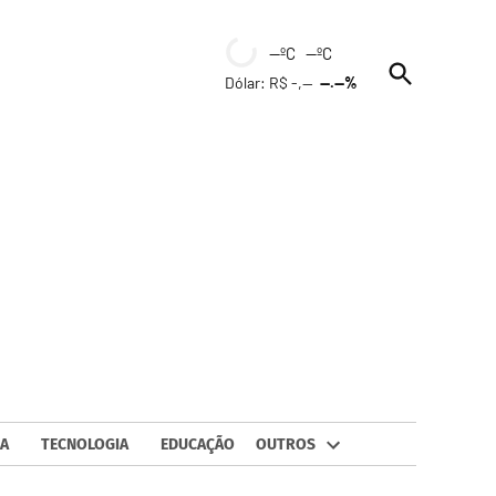
--ºC --ºC
Open
Dólar: R$ -,--
--.--%
Search
A
TECNOLOGIA
EDUCAÇÃO
OUTROS