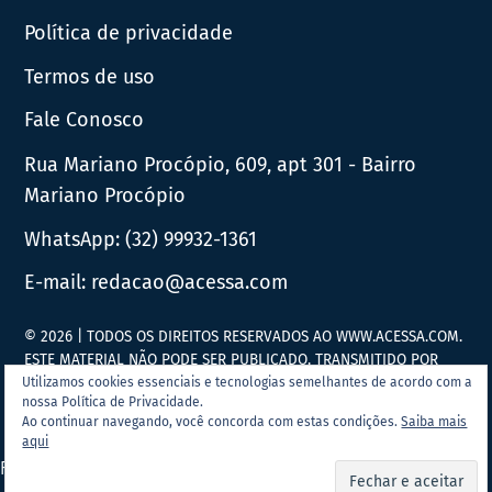
Política de privacidade
Termos de uso
Fale Conosco
Rua Mariano Procópio, 609, apt 301 - Bairro
Mariano Procópio
WhatsApp:
(32) 99932-1361
E-mail:
redacao@acessa.com
© 2026 | TODOS OS DIREITOS RESERVADOS AO WWW.ACESSA.COM.
ESTE MATERIAL NÃO PODE SER PUBLICADO, TRANSMITIDO POR
BROADCAST, REESCRITO OU REDISTRIBUÍDO SEM PRÉVIA
Utilizamos cookies essenciais e tecnologias semelhantes de acordo com a
nossa Política de Privacidade.
AUTORIZAÇÃO.
Ao continuar navegando, você concorda com estas condições.
Saiba mais
aqui
Portal Acessa.com é