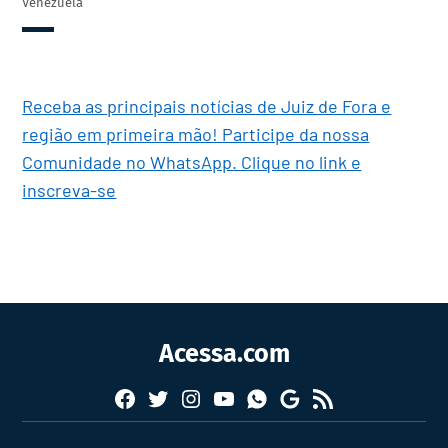
Venezuela
Receba as principais notícias de Juiz de Fora e
região em primeira mão! Participe da nossa
Comunidade no WhatsApp. Clique no link e
inscreva-se
Acessa.com
Facebook
Twitter
Instagram
YouTube
RSS
Whatsapp
Google
News