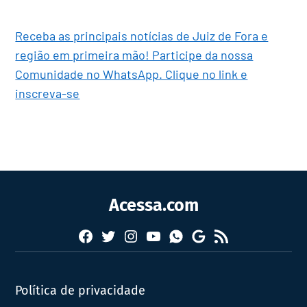
Receba as principais notícias de Juiz de Fora e
região em primeira mão! Participe da nossa
Comunidade no WhatsApp. Clique no link e
inscreva-se
Acessa.com
Facebook
Twitter
Instagram
YouTube
RSS
Whatsapp
Google
News
Política de privacidade