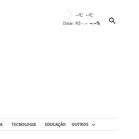
--ºC --ºC
Open
Dólar: R$ -,--
--.--%
Search
A
TECNOLOGIA
EDUCAÇÃO
OUTROS