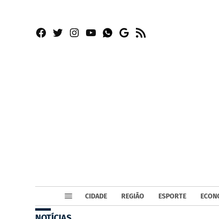
Facebook
Twitter
Instagram
YouTube
RSS
Whatsapp
Google
News
CIDADE
REGIÃO
ESPORTE
ECON
NOTÍCIAS