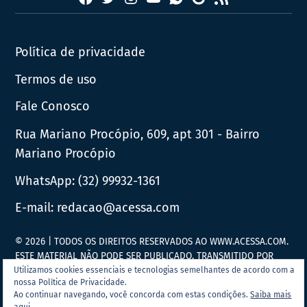
News
Política de privacidade
Termos de uso
Fale Conosco
Rua Mariano Procópio, 609, apt 301 - Bairro
Mariano Procópio
WhatsApp:
(32) 99932-1361
E-mail:
redacao@acessa.com
© 2026 | TODOS OS DIREITOS RESERVADOS AO WWW.ACESSA.COM.
ESTE MATERIAL NÃO PODE SER PUBLICADO, TRANSMITIDO POR
BROADCAST, REESCRITO OU REDISTRIBUÍDO SEM PRÉVIA
Utilizamos cookies essenciais e tecnologias semelhantes de acordo com a
nossa Política de Privacidade.
AUTORIZAÇÃO.
Ao continuar navegando, você concorda com estas condições.
Saiba mais
aqui