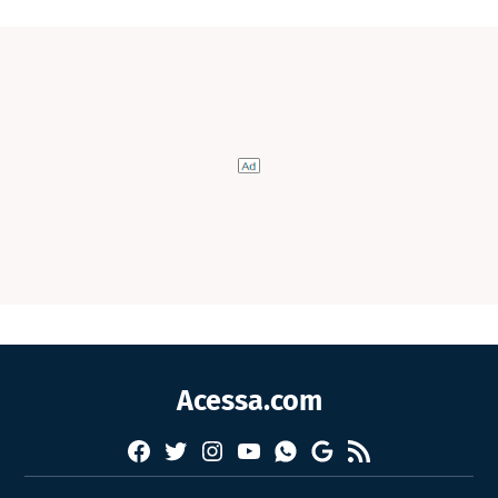
Acessa.com
Facebook
Twitter
Instagram
YouTube
RSS
Whatsapp
Google
News