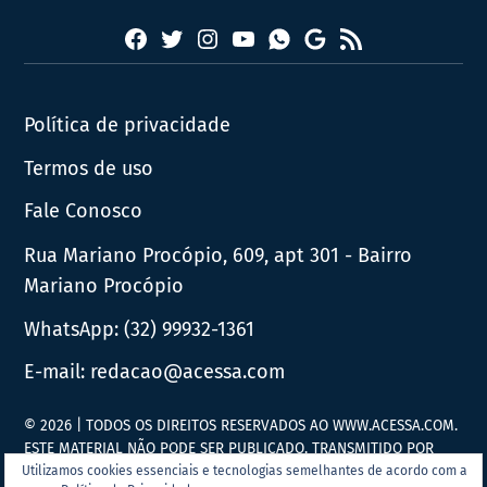
Facebook
Twitter
Instagram
YouTube
RSS
Whatsapp
Google
News
Política de privacidade
Termos de uso
Fale Conosco
Rua Mariano Procópio, 609, apt 301 - Bairro
Mariano Procópio
WhatsApp:
(32) 99932-1361
E-mail:
redacao@acessa.com
© 2026 | TODOS OS DIREITOS RESERVADOS AO WWW.ACESSA.COM.
ESTE MATERIAL NÃO PODE SER PUBLICADO, TRANSMITIDO POR
BROADCAST, REESCRITO OU REDISTRIBUÍDO SEM PRÉVIA
Utilizamos cookies essenciais e tecnologias semelhantes de acordo com a