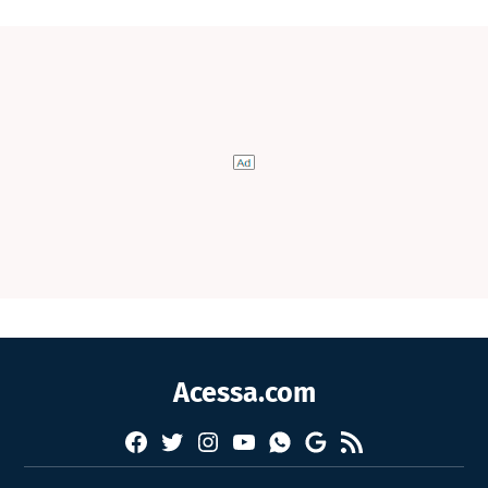
Acessa.com
Facebook
Twitter
Instagram
YouTube
RSS
Whatsapp
Google
News