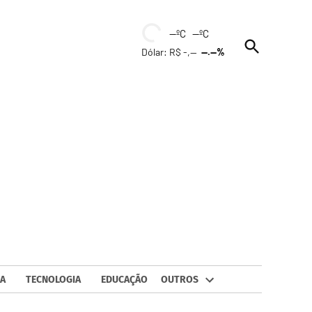
--ºC --ºC
Open
Dólar: R$ -,--
--.--%
Search
A
TECNOLOGIA
EDUCAÇÃO
OUTROS