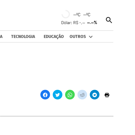
--ºC --ºC
Open
Dólar: R$ -,--
--.--%
Search
A
TECNOLOGIA
EDUCAÇÃO
OUTROS