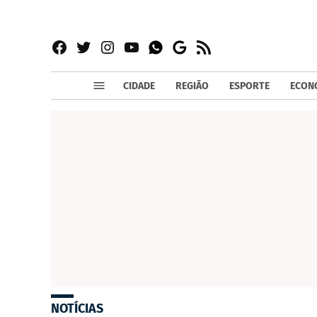
Facebook
Twitter
Instagram
YouTube
RSS
Whatsapp
Google
News
CIDADE
REGIÃO
ESPORTE
ECON
NOTÍCIAS