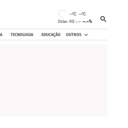
--ºC --ºC
Open
Dólar: R$ -,--
--.--%
Search
A
TECNOLOGIA
EDUCAÇÃO
OUTROS