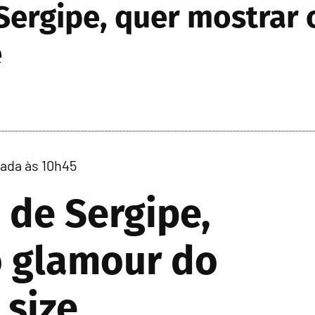
 Sergipe, quer mostrar
e
zada às 10h45
 de Sergipe,
o glamour do
 size