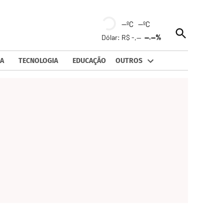
--ºC --ºC
Open
Dólar: R$ -,--
--.--%
Search
A
TECNOLOGIA
EDUCAÇÃO
OUTROS