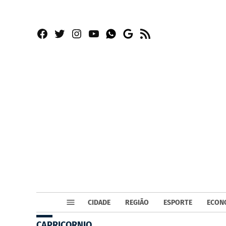
Facebook
Twitter
Instagram
YouTube
RSS
Whatsapp
Google
News
CIDADE
REGIÃO
ESPORTE
ECON
CAPRICORNIO