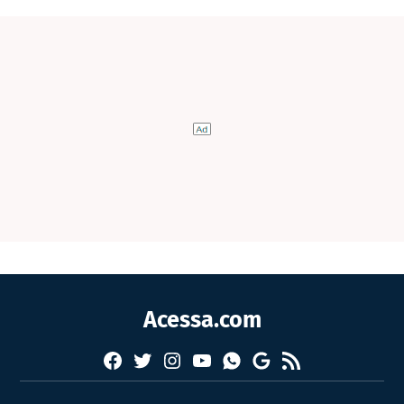
Acessa.com
Facebook
Twitter
Instagram
YouTube
RSS
Whatsapp
Google
News