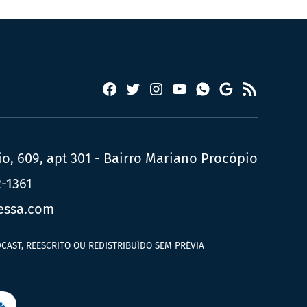
Facebook
Twitter
Instagram
YouTube
RSS
Whatsapp
Google
News
, 609, apt 301 - Bairro Mariano Procópio
2-1361
essa.com
CAST, REESCRITO OU REDISTRIBUÍDO SEM PRÉVIA