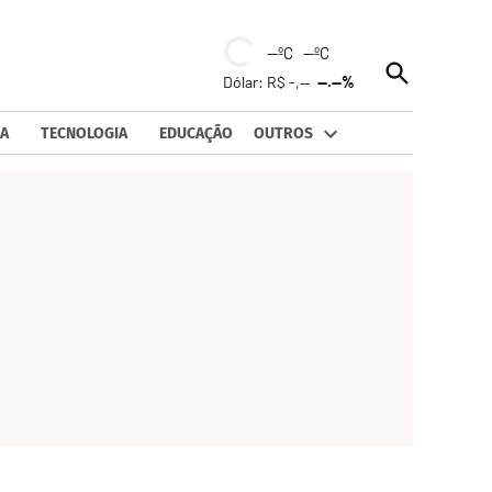
--ºC --ºC
Open
Dólar: R$ -,--
--.--%
Search
A
TECNOLOGIA
EDUCAÇÃO
OUTROS