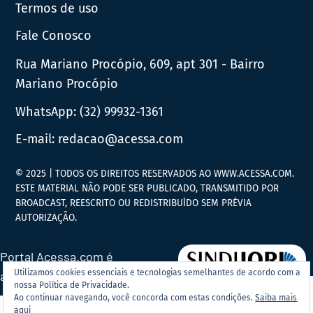
Termos de uso
Fale Conosco
Rua Mariano Procópio, 609, apt 301 - Bairro
Mariano Procópio
WhatsApp:
(32) 99932-1361
E-mail:
redacao@acessa.com
© 2025 | TODOS OS DIREITOS RESERVADOS AO WWW.ACESSA.COM.
ESTE MATERIAL NÃO PODE SER PUBLICADO, TRANSMITIDO POR
BROADCAST, REESCRITO OU REDISTRIBUÍDO SEM PRÉVIA
AUTORIZAÇÃO.
Portal Acessa.com é
Utilizamos cookies essenciais e tecnologias semelhantes de acordo com a
associado ao
nossa Política de Privacidade.
Ao continuar navegando, você concorda com estas condições.
Saiba mais
aqui