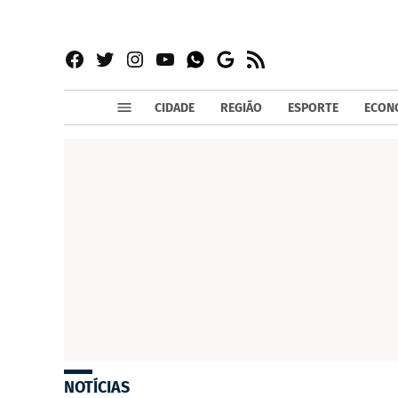
Facebook
Twitter
Instagram
YouTube
RSS
Whatsapp
Google
News
CIDADE
REGIÃO
ESPORTE
ECON
NOTÍCIAS