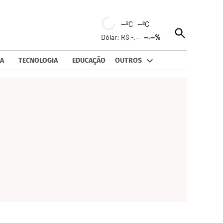
--ºC --ºC
Open
Dólar: R$ -,--
--.--%
Search
A
TECNOLOGIA
EDUCAÇÃO
OUTROS