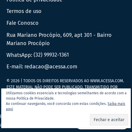
Termos de uso
Fale Conosco
Rua Mariano Procópio, 609, apt 301 - Bairro
Mariano Procópio
WhatsApp:
(32) 99932-1361
E-mail:
redacao@acessa.com
© 2026 | TODOS OS DIREITOS RESERVADOS AO WWW.ACESSA.COM.
ESTE MATERIAL NÃO PODE SER PUBLICADO, TRANSMITIDO POR
BROADCAST, REESCRITO OU REDISTRIBUÍDO SEM PRÉVIA
Utilizamos cookies essenciais e tecnologias semelhantes de acordo com a
nossa Política de Privacidade.
AUTORIZAÇÃO.
Ao continuar navegando, você concorda com estas condições.
Saiba mais
aqui
Portal Acessa.com é
associado ao