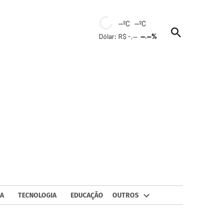
--ºC --ºC
Open
Dólar: R$ -,--
--.--%
Search
A
TECNOLOGIA
EDUCAÇÃO
OUTROS