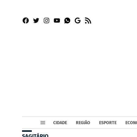
Facebook
Twitter
Instagram
YouTube
RSS
Whatsapp
Google
News
CIDADE
REGIÃO
ESPORTE
ECON
SAGITÁRIO